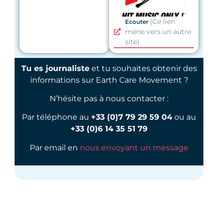
(Ce lien
Ecouter
mène vers un autre
site)
Tu es journaliste
et tu souhaites obtenir des
informations sur Earth Care Movement ?
N’hésite pas à nous contacter :
Par téléphone au
+33 (0)7 79 29 59 04
ou au
+33 (0)6 14 35 51 79
Par email en
nous envoyant un message