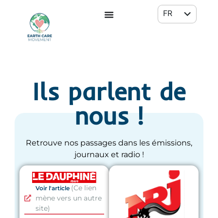
FR
EN
Ils parlent de
nous !
Retrouve nos passages dans les émissions,
journaux et radio !
(Ce lien
Voir l'article
mène vers un autre
site)