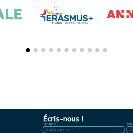
Écris-nous !
Ton nom
Ton