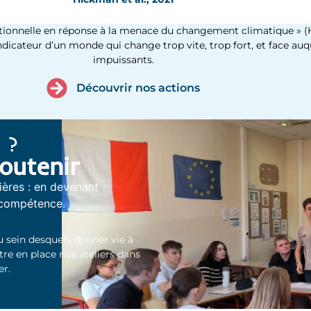
nnelle en réponse à la menace du changement climatique » (Hogg
 indicateur d’un monde qui change trop vite, trop fort, et face a
impuissants.
Découvrir nos actions
 ?
outenir
ères : en devenant
 compétence.
 sein desquels donner vie à
tre en place nos ateliers dans
er.