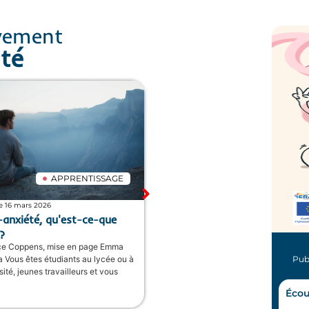
vement
ité
SAGE
APPRENTISSAGE
Publié le 16 mars 2026
que
L'éco-anxiété, qu'est-ce-que
c'est ?
Par Alice Coppens, mise en page Emma
Publ
e en
calanca Vous êtes étudiants au lycée ou à
 gros
l’université, jeunes travailleurs et vous
avez...
Écou